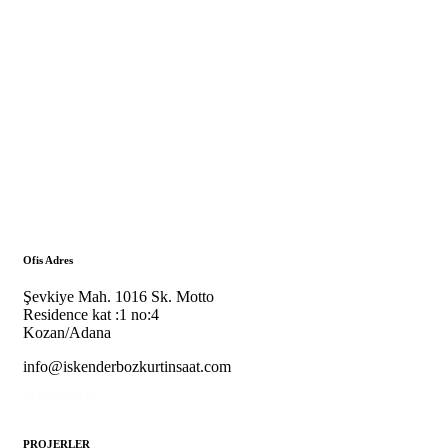
Ofis Adres
Şevkiye Mah. 1016 Sk. Motto
Residence kat :1 no:4
Kozan/Adana
info@iskenderbozkurtinsaat.com
0532 369 66 95
PROJERLER