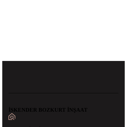
İSKENDER BOZKURT İNŞAAT