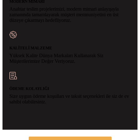
MODERN MİMARİ
Anahtar teslim projelerimizi, modern mimari anlayışıyla
zamanında tamamlayarak müşteri memnuniyetini en üst
düzeye çıkarmayı hedefliyoruz.
KALİTELİ MALZEME
Yüksek Kalite Dünya Markaları Kullanarak Siz
Müşterilerimize Değer Veriyoruz.
ÖDEME KOLAYLIĞI
Size uygun ödeme koşulları ve taksit seçenekleri ile siz de ev
sahibi olabilirsiniz.