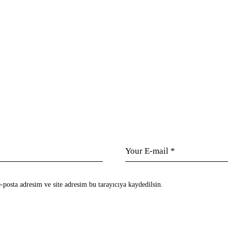
posta adresim ve site adresim bu tarayıcıya kaydedilsin.