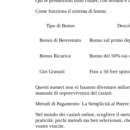
Qui le promozioni sono chiare, con termini e c
Come funziona il sistema di bonus
Tipo di Bonus
Descr
Bonus di Benvenuto
Bonus sul primo de
Bonus Ricarica
Bonus del 50% sui d
Giri Gratuiti
Fino a 50 free spins
Questi numeri non vi faranno diventare miliona
manuale di sopravvivenza del casinò.
Metodi di Pagamento: La Semplicità al Potere
Nel mondo dei casinò online, scegliere il met
praticità: pochi metodi ma ben selezionati, ch
vostre vincite.