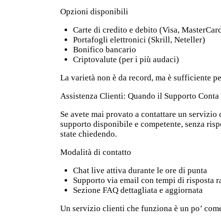
Opzioni disponibili
Carte di credito e debito (Visa, MasterCar
Portafogli elettronici (Skrill, Neteller)
Bonifico bancario
Criptovalute (per i più audaci)
La varietà non è da record, ma è sufficiente pe
Assistenza Clienti: Quando il Supporto Cont
Se avete mai provato a contattare un servizio 
supporto disponibile e competente, senza ris
state chiedendo.
Modalità di contatto
Chat live attiva durante le ore di punta
Supporto via email con tempi di risposta r
Sezione FAQ dettagliata e aggiornata
Un servizio clienti che funziona è un po’ come