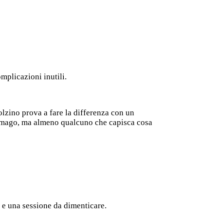
mplicazioni inutili.
olzino prova a fare la differenza con un
un mago, ma almeno qualcuno che capisca cosa
e e una sessione da dimenticare.