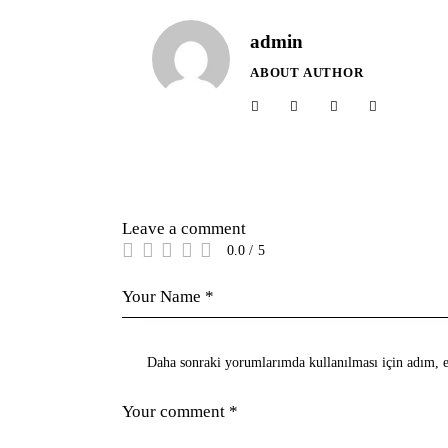
admin
ABOUT AUTHOR
facebook-
twitter-
dribble-
instagram
1
x
new
Leave a comment
0.0
/
5
Daha sonraki yorumlarımda kullanılması için adım, e-