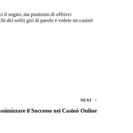
 il sogno, ma piuttosto di offrirvi
 dei soliti giri di parole e volete un casinò
NEXT
ssimizzare il Successo nei Casinò Online