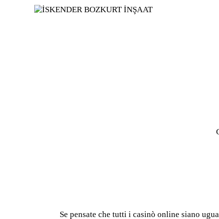
Se pensate che tutti i casinò online siano ugua