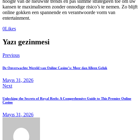
hoogte van de nieuwste trends en pas slimme strategieën toe om uw
kansen te maximaliseren zonder onnodige risico’s te nemen. Zo blijft
online gokken een spannende en verantwoorde vorm van
entertainment.
0
Likes
Yazı gezinmesi
Previous
De Onverwachte Wereld van Online Casino’s: Meer dan Alleen Geluk
Mayıs 31, 2026
Next
Unlocking the Secrets of Royal Reels: A Comprehensive Guide to This Premier Online
Casino
Mayıs 31, 2026