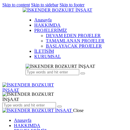
Skip to content
Skip to sidebar
Skip to footer
Anasayfa
HAKKIMDA
PROJELERİMİZ
DEVAM EDEN PROJELER
TAMAMLANAN PROJELER
BAŞLAYACAK PROJELER
İLETİŞİM
KURUMSAL
Close
Anasayfa
HAKKIMDA