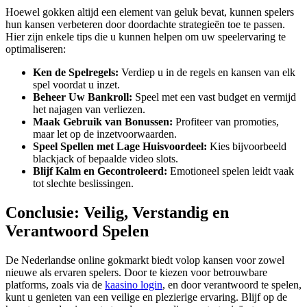
Hoewel gokken altijd een element van geluk bevat, kunnen spelers
hun kansen verbeteren door doordachte strategieën toe te passen.
Hier zijn enkele tips die u kunnen helpen om uw speelervaring te
optimaliseren:
Ken de Spelregels:
Verdiep u in de regels en kansen van elk
spel voordat u inzet.
Beheer Uw Bankroll:
Speel met een vast budget en vermijd
het najagen van verliezen.
Maak Gebruik van Bonussen:
Profiteer van promoties,
maar let op de inzetvoorwaarden.
Speel Spellen met Lage Huisvoordeel:
Kies bijvoorbeeld
blackjack of bepaalde video slots.
Blijf Kalm en Gecontroleerd:
Emotioneel spelen leidt vaak
tot slechte beslissingen.
Conclusie: Veilig, Verstandig en
Verantwoord Spelen
De Nederlandse online gokmarkt biedt volop kansen voor zowel
nieuwe als ervaren spelers. Door te kiezen voor betrouwbare
platforms, zoals via de
kaasino login
, en door verantwoord te spelen,
kunt u genieten van een veilige en plezierige ervaring. Blijf op de