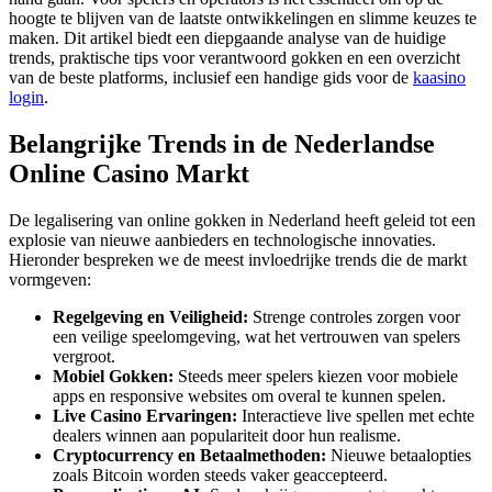
hoogte te blijven van de laatste ontwikkelingen en slimme keuzes te
maken. Dit artikel biedt een diepgaande analyse van de huidige
trends, praktische tips voor verantwoord gokken en een overzicht
van de beste platforms, inclusief een handige gids voor de
kaasino
login
.
Belangrijke Trends in de Nederlandse
Online Casino Markt
De legalisering van online gokken in Nederland heeft geleid tot een
explosie van nieuwe aanbieders en technologische innovaties.
Hieronder bespreken we de meest invloedrijke trends die de markt
vormgeven:
Regelgeving en Veiligheid:
Strenge controles zorgen voor
een veilige speelomgeving, wat het vertrouwen van spelers
vergroot.
Mobiel Gokken:
Steeds meer spelers kiezen voor mobiele
apps en responsive websites om overal te kunnen spelen.
Live Casino Ervaringen:
Interactieve live spellen met echte
dealers winnen aan populariteit door hun realisme.
Cryptocurrency en Betaalmethoden:
Nieuwe betaalopties
zoals Bitcoin worden steeds vaker geaccepteerd.