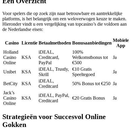
Een Overzicht
Voor spelers die op zoek zijn naar betrouwbare en aantrekkelijke
platforms, is het belangrijk om een weloverwogen keuze te maken.
Hieronder vindt u een vergelijking van topcasino’s die voldoen aan
de Nederlandse eisen:
Mobiele
Casino
Licentie
Betaalmethoden
Bonusaanbiedingen
App
Holland
iDEAL,
100%
Casino
KSA
Creditcard,
Welkomstbonus tot
Ja
Online
PayPal
€500
iDEAL, Trustly,
€10 Gratis
Unibet
KSA
Ja
Skrill
Speeltegoed
iDEAL,
BetCity
KSA
50% Bonus tot €250
Ja
Creditcard
Jack’s
iDEAL, PayPal,
Casino
KSA
€20 Gratis Bonus
Ja
Creditcard
Online
Strategieën voor Succesvol Online
Gokken