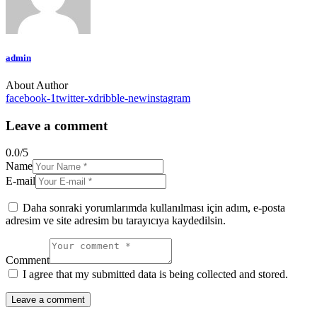
admin
About Author
facebook-1
twitter-x
dribble-new
instagram
Leave a comment
0.0
/
5
Name
E-mail
Daha sonraki yorumlarımda kullanılması için adım, e-posta
adresim ve site adresim bu tarayıcıya kaydedilsin.
Comment
I agree that my submitted data is being collected and stored.