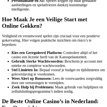
Personalisatie en AI:
Spelers krijgen op maat gemaakte
aanbiedingen en speladviezen dankzij kunstmatige
intelligentie.
Hoe Maak Je een Veilige Start met
Online Gokken?
Veiligheid en verantwoord spelen zijn cruciaal voor een positieve
gokervaring. Hier volgen praktische inzichten om risico’s te
beperken:
Kies een Gereguleerd Platform:
Controleer altijd of het
casino een licentie heeft van de Kansspelautoriteit.
Gebruik Sterke Wachtwoorden:
Bescherm je account met
unieke en complexe wachtwoorden.
Stel Limieten In:
Bepaal vooraf je budget en tijdslimieten om
gokverslaving te voorkomen.
Wees Alert op Bonussen:
Lees de voorwaarden zorgvuldig
door om verrassingen te vermijden.
Zoek Hulp bij Problemen:
Maak gebruik van hulplijnen en
zelfuitsluitingsprogramma’s indien nodig.
De Beste Online Casino’s in Nederland: