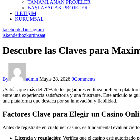
TAMAMLANAN PROJELER
BAŞLAYACAK PROJELER
İLETİŞİM
KURUMSAL
facebook-1
instagram
iskenderbozkurtinsaat
Descubre las Claves para Maxim
By
admin
Mayıs 28, 2026
0
Comments
¿Sabías que más del 70% de los jugadores en línea prefieren platafor
entre una experiencia satisfactoria y una frustrante. Este artículo te 
una plataforma que destaca por su innovación y fiabilidad.
Factores Clave para Elegir un Casino Onli
Antes de registrarte en cualquier casino, es fundamental evaluar cierto
Licencia y regulación:
Verifica que el casino esté autorizado 