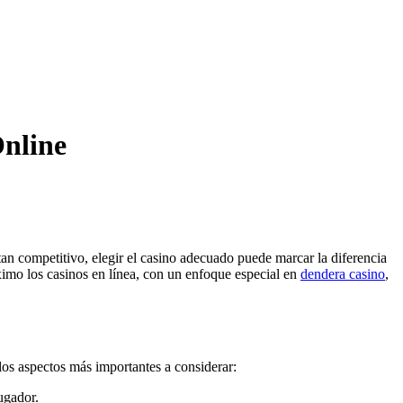
Online
an competitivo, elegir el casino adecuado puede marcar la diferencia
máximo los casinos en línea, con un enfoque especial en
dendera casino
,
 los aspectos más importantes a considerar:
ugador.