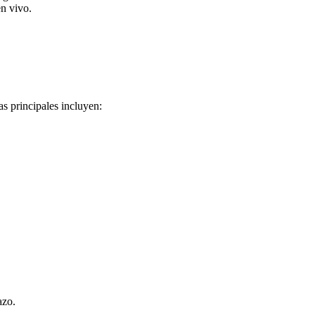
n vivo.
s principales incluyen:
azo.