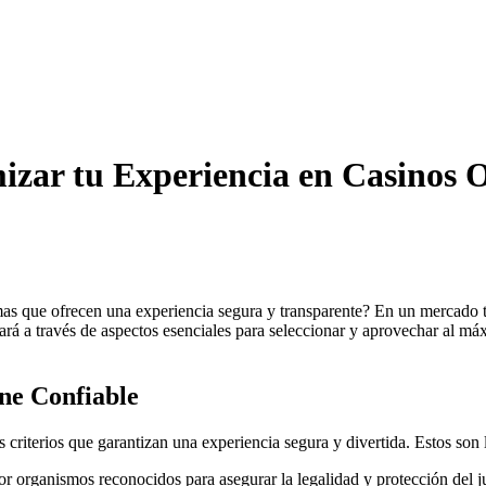
izar tu Experiencia en Casinos 
mas que ofrecen una experiencia segura y transparente? En un mercado t
guiará a través de aspectos esenciales para seleccionar y aprovechar al 
ne Confiable
s criterios que garantizan una experiencia segura y divertida. Estos son
por organismos reconocidos para asegurar la legalidad y protección del j