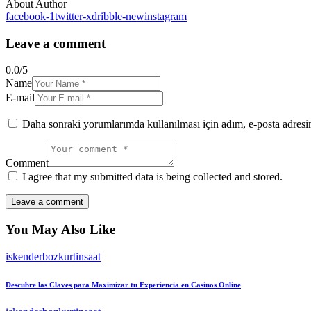
About Author
facebook-1
twitter-x
dribble-new
instagram
Leave a comment
0.0
/
5
Name
E-mail
Daha sonraki yorumlarımda kullanılması için adım, e-posta adresim
Comment
I agree that my submitted data is being collected and stored.
You May Also Like
iskenderbozkurtinsaat
Descubre las Claves para Maximizar tu Experiencia en Casinos Online