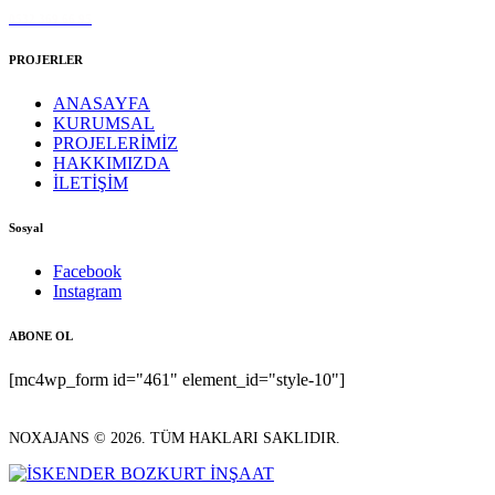
0532 369 66 95
PROJERLER
ANASAYFA
KURUMSAL
PROJELERİMİZ
HAKKIMIZDA
İLETİŞİM
Sosyal
Facebook
Instagram
ABONE OL
[mc4wp_form id="461" element_id="style-10"]
NOXAJANS © 2026. TÜM HAKLARI SAKLIDIR.