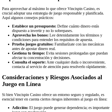
Para aprovechar al máximo lo que ofrece Vincispin Casino, es
crucial adoptar una estrategia de juego responsable y planificada.
Aquí algunos consejos prácticos:
Establece un presupuesto:
Define cuánto dinero estás
dispuesto a invertir y no lo sobrepases.
Aprovecha los bonos:
Lee detenidamente los términos y
condiciones para entender los requisitos de apuesta.
Prueba juegos gratuitos:
Familiarízate con las mecánicas
antes de apostar dinero real.
Gestiona tu tiempo:
Evita sesiones prolongadas que puedan
afectar tu concentración y decisiones.
Consulta el soporte:
Ante cualquier duda o inconveniente,
contacta al servicio de atención para resolverlo rápidamente.
Consideraciones y Riesgos Asociados al
Juego en Línea
Si bien Vincispin Casino ofrece un entorno seguro y regulado, es
esencial tener en cuenta ciertos riesgos inherentes al juego en línea:
Adicción:
El juego puede generar dependencia; es importante