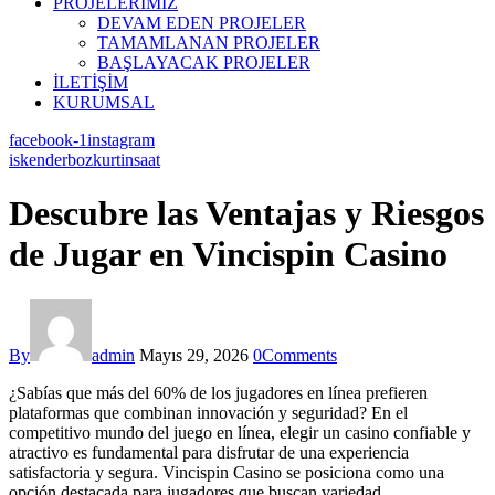
PROJELERİMİZ
DEVAM EDEN PROJELER
TAMAMLANAN PROJELER
BAŞLAYACAK PROJELER
İLETİŞİM
KURUMSAL
facebook-1
instagram
iskenderbozkurtinsaat
Descubre las Ventajas y Riesgos
de Jugar en Vincispin Casino
By
admin
Mayıs 29, 2026
0
Comments
¿Sabías que más del 60% de los jugadores en línea prefieren
plataformas que combinan innovación y seguridad? En el
competitivo mundo del juego en línea, elegir un casino confiable y
atractivo es fundamental para disfrutar de una experiencia
satisfactoria y segura. Vincispin Casino se posiciona como una
opción destacada para jugadores que buscan variedad,