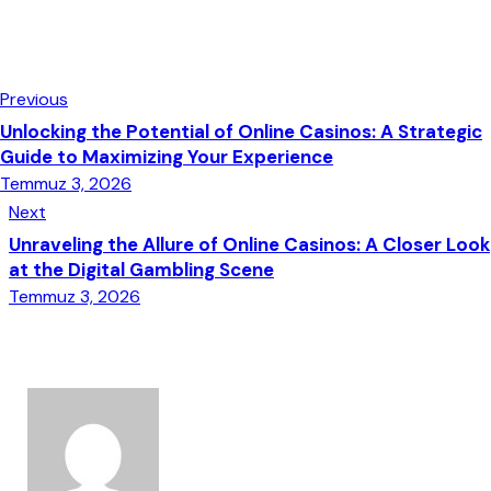
Previous
Unlocking the Potential of Online Casinos: A Strategic
Guide to Maximizing Your Experience
Temmuz 3, 2026
Next
Unraveling the Allure of Online Casinos: A Closer Look
at the Digital Gambling Scene
Temmuz 3, 2026