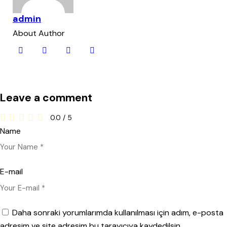
admin
About Author
Leave a comment
0.0
/
5
Name
E-mail
Daha sonraki yorumlarımda kullanılması için adım, e-posta
adresim ve site adresim bu tarayıcıya kaydedilsin.