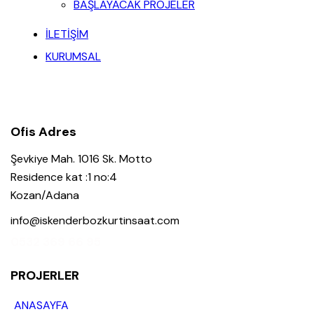
BAŞLAYACAK PROJELER
İLETİŞİM
KURUMSAL
Ofis Adres
Şevkiye Mah. 1016 Sk. Motto
Residence kat :1 no:4
Kozan/Adana
info@iskenderbozkurtinsaat.com
0532 369 66 95
PROJERLER
ANASAYFA