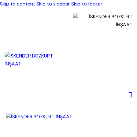
Skip to content
Skip to sidebar
Skip to footer