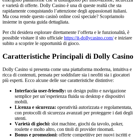
e varietà di offerte. Dolly Casino è una di queste realtà che sta
rapidamente conquistando l’attenzione degli appassionati italiani.
Ma cosa rende questo casinò online così speciale? Scopriamolo
insieme in questa guida dettagliata.
Per chi desidera esplorare direttamente l’offerta e le funzionalità, è
possibile visitare il sito ufficiale
https://it-dollycasino.com/
e iniziare
subito a scoprire le opportunità di gioco.
Caratteristiche Principali di Dolly Casino
Dolly Casino si presenta come una piattaforma moderna, intuitiva e
ricca di contenuti, pensata per soddisfare sia i neofiti sia i giocatori
più esperti. Ecco alcune delle sue caratteristiche distintive:
Interfaccia user-friendly:
un design pulito e navigazione
semplice per un’esperienza fluida su desktop e dispositivi
mobili.
Licenza e sicurezza:
operatività autorizzata e regolamentata,
con protocolli di sicurezza avanzati per proteggere i dati degli
utenti.
Varietà di giochi:
slot machine, giochi da tavolo, poker,
roulette e molto altro, con titoli di provider rinomati.
Bonus e promozioni:
offerte competitive per nuovi iscritti e