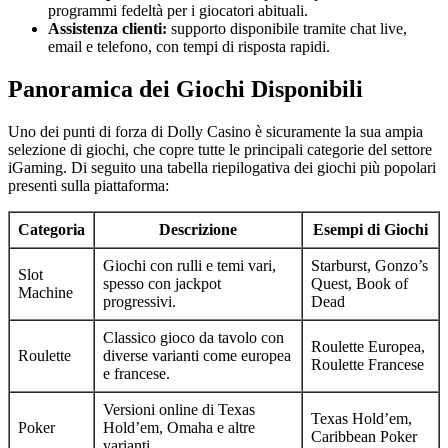
programmi fedeltà per i giocatori abituali.
Assistenza clienti:
supporto disponibile tramite chat live,
email e telefono, con tempi di risposta rapidi.
Panoramica dei Giochi Disponibili
Uno dei punti di forza di Dolly Casino è sicuramente la sua ampia
selezione di giochi, che copre tutte le principali categorie del settore
iGaming. Di seguito una tabella riepilogativa dei giochi più popolari
presenti sulla piattaforma:
Categoria
Descrizione
Esempi di Giochi
Giochi con rulli e temi vari,
Starburst, Gonzo’s
Slot
spesso con jackpot
Quest, Book of
Machine
progressivi.
Dead
Classico gioco da tavolo con
Roulette Europea,
Roulette
diverse varianti come europea
Roulette Francese
e francese.
Versioni online di Texas
Texas Hold’em,
Poker
Hold’em, Omaha e altre
Caribbean Poker
varianti.