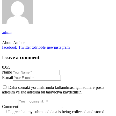
admin
About Author
facebook-1
twitter-x
dribble-new
instagram
Leave a comment
0.0
/
5
Name
E-mail
Daha sonraki yorumlarımda kullanılması için adım, e-posta
adresim ve site adresim bu tarayıcıya kaydedilsin.
Comment
I agree that my submitted data is being collected and stored.