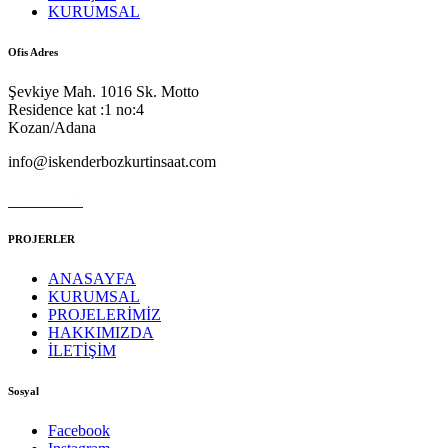
KURUMSAL
Ofis Adres
Şevkiye Mah. 1016 Sk. Motto
Residence kat :1 no:4
Kozan/Adana
info@iskenderbozkurtinsaat.com
0532 369 66 95
PROJERLER
ANASAYFA
KURUMSAL
PROJELERİMİZ
HAKKIMIZDA
İLETİŞİM
Sosyal
Facebook