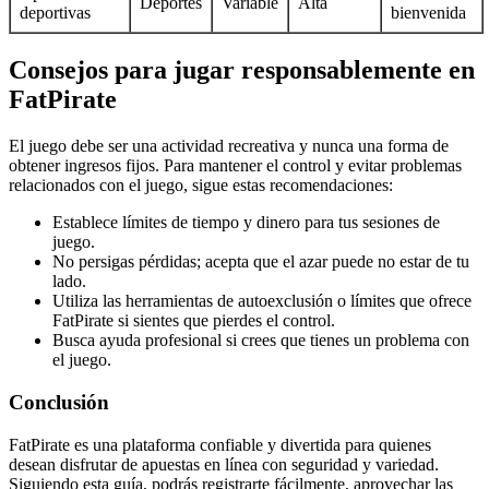
Deportes
Variable
Alta
deportivas
bienvenida
Consejos para jugar responsablemente en
FatPirate
El juego debe ser una actividad recreativa y nunca una forma de
obtener ingresos fijos. Para mantener el control y evitar problemas
relacionados con el juego, sigue estas recomendaciones:
Establece límites de tiempo y dinero para tus sesiones de
juego.
No persigas pérdidas; acepta que el azar puede no estar de tu
lado.
Utiliza las herramientas de autoexclusión o límites que ofrece
FatPirate si sientes que pierdes el control.
Busca ayuda profesional si crees que tienes un problema con
el juego.
Conclusión
FatPirate es una plataforma confiable y divertida para quienes
desean disfrutar de apuestas en línea con seguridad y variedad.
Siguiendo esta guía, podrás registrarte fácilmente, aprovechar las