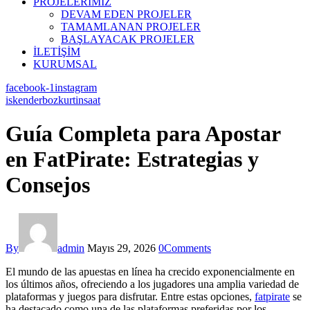
PROJELERİMİZ
DEVAM EDEN PROJELER
TAMAMLANAN PROJELER
BAŞLAYACAK PROJELER
İLETİŞİM
KURUMSAL
facebook-1
instagram
iskenderbozkurtinsaat
Guía Completa para Apostar
en FatPirate: Estrategias y
Consejos
By
admin
Mayıs 29, 2026
0
Comments
El mundo de las apuestas en línea ha crecido exponencialmente en
los últimos años, ofreciendo a los jugadores una amplia variedad de
plataformas y juegos para disfrutar. Entre estas opciones,
fatpirate
se
ha destacado como una de las plataformas preferidas por los