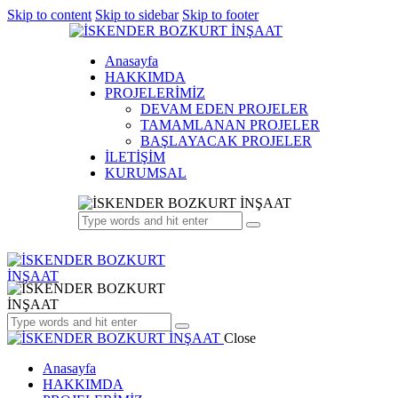
Skip to content
Skip to sidebar
Skip to footer
Anasayfa
HAKKIMDA
PROJELERİMİZ
DEVAM EDEN PROJELER
TAMAMLANAN PROJELER
BAŞLAYACAK PROJELER
İLETİŞİM
KURUMSAL
Close
Anasayfa
HAKKIMDA