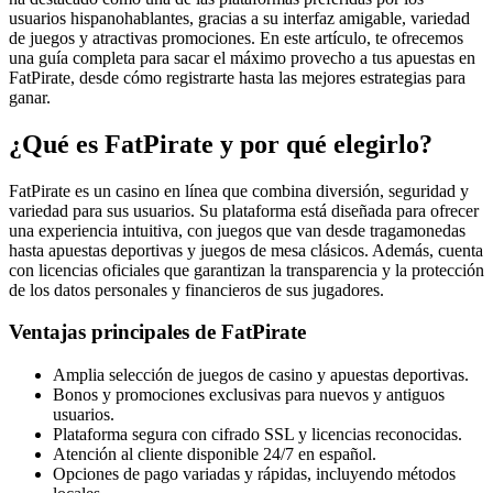
usuarios hispanohablantes, gracias a su interfaz amigable, variedad
de juegos y atractivas promociones. En este artículo, te ofrecemos
una guía completa para sacar el máximo provecho a tus apuestas en
FatPirate, desde cómo registrarte hasta las mejores estrategias para
ganar.
¿Qué es FatPirate y por qué elegirlo?
FatPirate es un casino en línea que combina diversión, seguridad y
variedad para sus usuarios. Su plataforma está diseñada para ofrecer
una experiencia intuitiva, con juegos que van desde tragamonedas
hasta apuestas deportivas y juegos de mesa clásicos. Además, cuenta
con licencias oficiales que garantizan la transparencia y la protección
de los datos personales y financieros de sus jugadores.
Ventajas principales de FatPirate
Amplia selección de juegos de casino y apuestas deportivas.
Bonos y promociones exclusivas para nuevos y antiguos
usuarios.
Plataforma segura con cifrado SSL y licencias reconocidas.
Atención al cliente disponible 24/7 en español.
Opciones de pago variadas y rápidas, incluyendo métodos