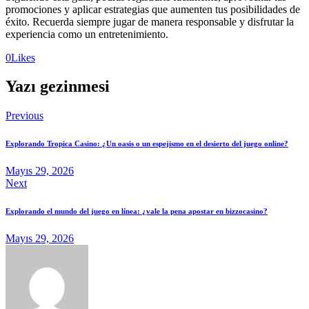
promociones y aplicar estrategias que aumenten tus posibilidades de
éxito. Recuerda siempre jugar de manera responsable y disfrutar la
experiencia como un entretenimiento.
0
Likes
Yazı gezinmesi
Previous
Explorando Tropica Casino: ¿Un oasis o un espejismo en el desierto del juego online?
Mayıs 29, 2026
Next
Explorando el mundo del juego en línea: ¿vale la pena apostar en bizzocasino?
Mayıs 29, 2026