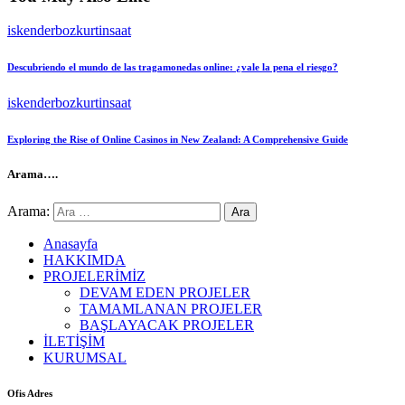
iskenderbozkurtinsaat
Descubriendo el mundo de las tragamonedas online: ¿vale la pena el riesgo?
iskenderbozkurtinsaat
Exploring the Rise of Online Casinos in New Zealand: A Comprehensive Guide
Arama….
Arama:
Anasayfa
HAKKIMDA
PROJELERİMİZ
DEVAM EDEN PROJELER
TAMAMLANAN PROJELER
BAŞLAYACAK PROJELER
İLETİŞİM
KURUMSAL
Ofis Adres