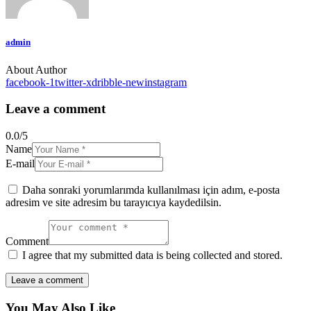
admin
About Author
facebook-1
twitter-x
dribble-new
instagram
Leave a comment
0.0
/
5
Name
E-mail
Daha sonraki yorumlarımda kullanılması için adım, e-posta
adresim ve site adresim bu tarayıcıya kaydedilsin.
Comment
I agree that my submitted data is being collected and stored.
You May Also Like