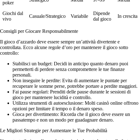
poker
Giochi dal
Dipende
Casuale/Strategico
Variabile
In crescita
vivo
dal gioco
Consigli per Giocare Responsabilmente
Il gioco d’azzardo deve essere sempre un’attività divertente e
controllata. Ecco alcune regole d’oro per mantenere il gioco sotto
controllo:
Stabilisci un budget:
Decidi in anticipo quanto denaro puoi
permetterti di perdere senza compromettere le tue finanze
personali.
Non inseguire le perdite:
Evita di aumentare le puntate per
recuperare le somme perse, potrebbe portare a perdite maggiori.
Fai pause regolari:
Prenditi delle pause durante le sessioni di
gioco per mantenere lucidità e controllo.
Utilizza strumenti di autoesclusione:
Molti casinò online offrono
opzioni per limitare il tempo o il denaro speso.
Gioca per divertimento:
Ricorda che il gioco deve essere un
passatempo e non un modo per guadagnare denaro.
Le Migliori Strategie per Aumentare le Tue Probabilità