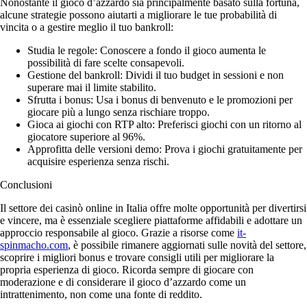
Nonostante il gioco d’azzardo sia principalmente basato sulla fortuna,
alcune strategie possono aiutarti a migliorare le tue probabilità di
vincita o a gestire meglio il tuo bankroll:
Studia le regole:
Conoscere a fondo il gioco aumenta le
possibilità di fare scelte consapevoli.
Gestione del bankroll:
Dividi il tuo budget in sessioni e non
superare mai il limite stabilito.
Sfrutta i bonus:
Usa i bonus di benvenuto e le promozioni per
giocare più a lungo senza rischiare troppo.
Gioca ai giochi con RTP alto:
Preferisci giochi con un ritorno al
giocatore superiore al 96%.
Approfitta delle versioni demo:
Prova i giochi gratuitamente per
acquisire esperienza senza rischi.
Conclusioni
Il settore dei casinò online in Italia offre molte opportunità per divertirsi
e vincere, ma è essenziale scegliere piattaforme affidabili e adottare un
approccio responsabile al gioco. Grazie a risorse come
it-
spinmacho.com
, è possibile rimanere aggiornati sulle novità del settore,
scoprire i migliori bonus e trovare consigli utili per migliorare la
propria esperienza di gioco. Ricorda sempre di giocare con
moderazione e di considerare il gioco d’azzardo come un
intrattenimento, non come una fonte di reddito.