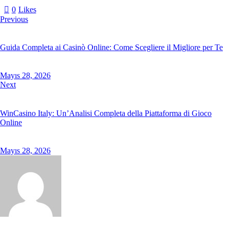
0
Likes
Previous
Guida Completa ai Casinò Online: Come Scegliere il Migliore per Te
Mayıs 28, 2026
Next
WinCasino Italy: Un’Analisi Completa della Piattaforma di Gioco
Online
Mayıs 28, 2026