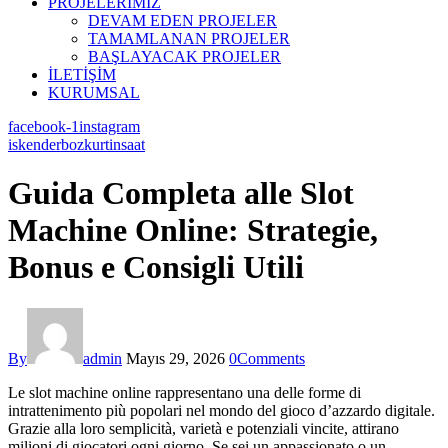
PROJELERİMİZ
DEVAM EDEN PROJELER
TAMAMLANAN PROJELER
BAŞLAYACAK PROJELER
İLETİŞİM
KURUMSAL
facebook-1
instagram
iskenderbozkurtinsaat
Guida Completa alle Slot
Machine Online: Strategie,
Bonus e Consigli Utili
By
admin
Mayıs 29, 2026
0
Comments
Le slot machine online rappresentano una delle forme di
intrattenimento più popolari nel mondo del gioco d’azzardo digitale.
Grazie alla loro semplicità, varietà e potenziali vincite, attirano
milioni di giocatori ogni giorno. Se sei un appassionato o un