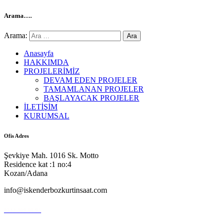
Arama….
Arama:
Anasayfa
HAKKIMDA
PROJELERİMİZ
DEVAM EDEN PROJELER
TAMAMLANAN PROJELER
BAŞLAYACAK PROJELER
İLETİŞİM
KURUMSAL
Ofis Adres
Şevkiye Mah. 1016 Sk. Motto
Residence kat :1 no:4
Kozan/Adana
info@iskenderbozkurtinsaat.com
0532 369 66 95