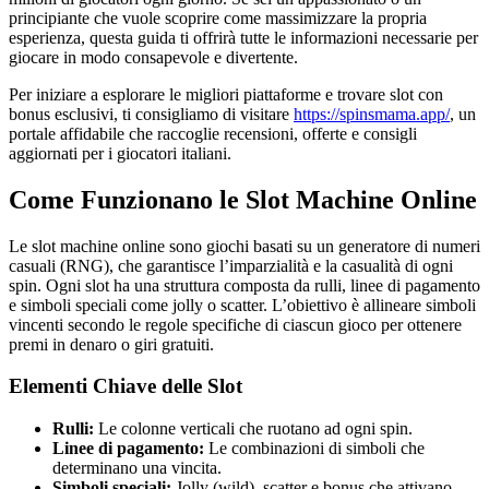
principiante che vuole scoprire come massimizzare la propria
esperienza, questa guida ti offrirà tutte le informazioni necessarie per
giocare in modo consapevole e divertente.
Per iniziare a esplorare le migliori piattaforme e trovare slot con
bonus esclusivi, ti consigliamo di visitare
https://spinsmama.app/
, un
portale affidabile che raccoglie recensioni, offerte e consigli
aggiornati per i giocatori italiani.
Come Funzionano le Slot Machine Online
Le slot machine online sono giochi basati su un generatore di numeri
casuali (RNG), che garantisce l’imparzialità e la casualità di ogni
spin. Ogni slot ha una struttura composta da rulli, linee di pagamento
e simboli speciali come jolly o scatter. L’obiettivo è allineare simboli
vincenti secondo le regole specifiche di ciascun gioco per ottenere
premi in denaro o giri gratuiti.
Elementi Chiave delle Slot
Rulli:
Le colonne verticali che ruotano ad ogni spin.
Linee di pagamento:
Le combinazioni di simboli che
determinano una vincita.
Simboli speciali:
Jolly (wild), scatter e bonus che attivano