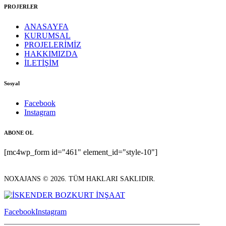
PROJERLER
ANASAYFA
KURUMSAL
PROJELERİMİZ
HAKKIMIZDA
İLETİŞİM
Sosyal
Facebook
Instagram
ABONE OL
[mc4wp_form id="461" element_id="style-10"]
NOXAJANS © 2026. TÜM HAKLARI SAKLIDIR.
Facebook
Instagram