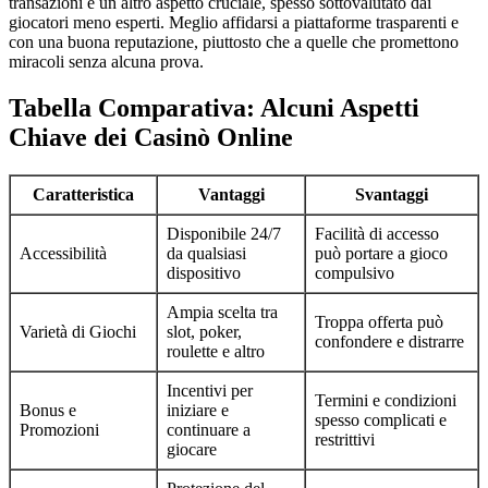
transazioni è un altro aspetto cruciale, spesso sottovalutato dai
giocatori meno esperti. Meglio affidarsi a piattaforme trasparenti e
con una buona reputazione, piuttosto che a quelle che promettono
miracoli senza alcuna prova.
Tabella Comparativa: Alcuni Aspetti
Chiave dei Casinò Online
Caratteristica
Vantaggi
Svantaggi
Disponibile 24/7
Facilità di accesso
Accessibilità
da qualsiasi
può portare a gioco
dispositivo
compulsivo
Ampia scelta tra
Troppa offerta può
Varietà di Giochi
slot, poker,
confondere e distrarre
roulette e altro
Incentivi per
Termini e condizioni
Bonus e
iniziare e
spesso complicati e
Promozioni
continuare a
restrittivi
giocare