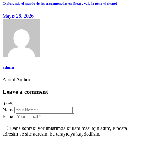
Explorando el mundo de las tragamonedas en línea: ¿vale la pena el riesgo?
Mayıs 28, 2026
admin
About Author
facebook-
twitter-
dribble-
instagram
1
x
new
Leave a comment
0.0
/
5
Name
E-mail
Daha sonraki yorumlarımda kullanılması için adım, e-posta
adresim ve site adresim bu tarayıcıya kaydedilsin.