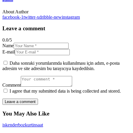
About Author
facebook-1
twitter-x
dribble-new
instagram
Leave a comment
0.0
/
5
Name
E-mail
Daha sonraki yorumlarımda kullanılması için adım, e-posta
adresim ve site adresim bu tarayıcıya kaydedilsin.
Comment
I agree that my submitted data is being collected and stored.
You May Also Like
iskenderbozkurtinsaat