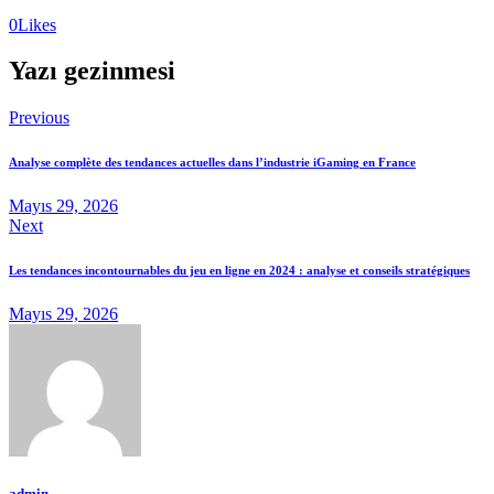
0
Likes
Yazı gezinmesi
Previous
Analyse complète des tendances actuelles dans l’industrie iGaming en France
Mayıs 29, 2026
Next
Les tendances incontournables du jeu en ligne en 2024 : analyse et conseils stratégiques
Mayıs 29, 2026
admin