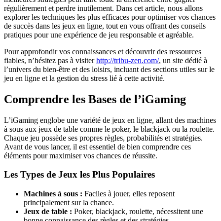
régulièrement et perdre inutilement. Dans cet article, nous allons
explorer les techniques les plus efficaces pour optimiser vos chances
de succès dans les jeux en ligne, tout en vous offrant des conseils
pratiques pour une expérience de jeu responsable et agréable.
Pour approfondir vos connaissances et découvrir des ressources
fiables, n’hésitez pas à visiter
http://tribu-zen.com/
, un site dédié à
l’univers du bien-être et des loisirs, incluant des sections utiles sur le
jeu en ligne et la gestion du stress lié à cette activité.
Comprendre les Bases de l’iGaming
L’iGaming englobe une variété de jeux en ligne, allant des machines
à sous aux jeux de table comme le poker, le blackjack ou la roulette.
Chaque jeu possède ses propres règles, probabilités et stratégies.
Avant de vous lancer, il est essentiel de bien comprendre ces
éléments pour maximiser vos chances de réussite.
Les Types de Jeux les Plus Populaires
Machines à sous :
Faciles à jouer, elles reposent
principalement sur la chance.
Jeux de table :
Poker, blackjack, roulette, nécessitent une
bonne connaissance des règles et des stratégies.