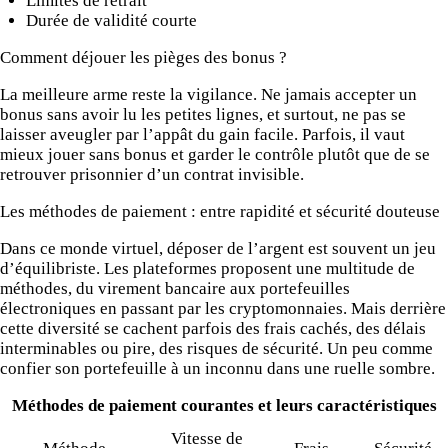
Limites de retrait
Durée de validité courte
Comment déjouer les pièges des bonus ?
La meilleure arme reste la vigilance. Ne jamais accepter un
bonus sans avoir lu les petites lignes, et surtout, ne pas se
laisser aveugler par l’appât du gain facile. Parfois, il vaut
mieux jouer sans bonus et garder le contrôle plutôt que de se
retrouver prisonnier d’un contrat invisible.
Les méthodes de paiement : entre rapidité et sécurité douteuse
Dans ce monde virtuel, déposer de l’argent est souvent un jeu
d’équilibriste. Les plateformes proposent une multitude de
méthodes, du virement bancaire aux portefeuilles
électroniques en passant par les cryptomonnaies. Mais derrière
cette diversité se cachent parfois des frais cachés, des délais
interminables ou pire, des risques de sécurité. Un peu comme
confier son portefeuille à un inconnu dans une ruelle sombre.
Méthodes de paiement courantes et leurs caractéristiques
Vitesse de