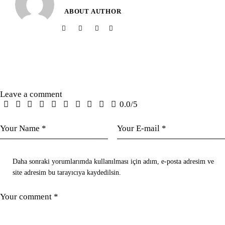
ABOUT AUTHOR
Leave a comment
0.0
/
5
Daha sonraki yorumlarımda kullanılması için adım, e-posta adresim ve
site adresim bu tarayıcıya kaydedilsin.