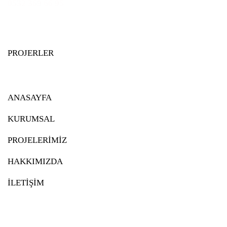
0532 369 66 95
PROJERLER
ANASAYFA
KURUMSAL
PROJELERİMİZ
HAKKIMIZDA
İLETİŞİM