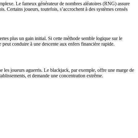
e complexe. Le fameux générateur de nombres aléatoires (RNG) assure
is. Certains joueurs, toutefois, s’accrochent à des systèmes censés
tes plus un gain initial. Si cette méthode semble logique sur le
égie peut conduire à une descente aux enfers financière rapide.
que les joueurs aguerris. Le blackjack, par exemple, offre une marge de
établissements, et demande une concentration extrême.