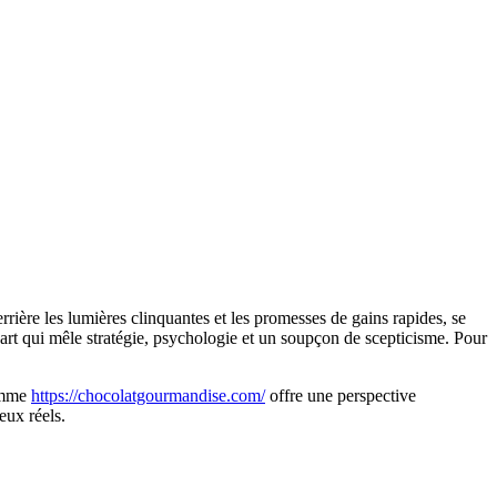
rrière les lumières clinquantes et les promesses de gains rapides, se
rt qui mêle stratégie, psychologie et un soupçon de scepticisme. Pour
comme
https://chocolatgourmandise.com/
offre une perspective
eux réels.