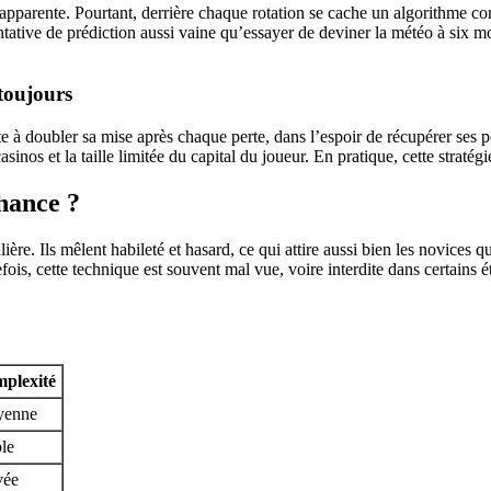
ité apparente. Pourtant, derrière chaque rotation se cache un algorithm
ntative de prédiction aussi vaine qu’essayer de deviner la météo à six mo
 toujours
 à doubler sa mise après chaque perte, dans l’espoir de récupérer ses per
casinos et la taille limitée du capital du joueur. En pratique, cette strat
hance ?
ère. Ils mêlent habileté et hasard, ce qui attire aussi bien les novices 
s, cette technique est souvent mal vue, voire interdite dans certains 
plexité
enne
le
vée