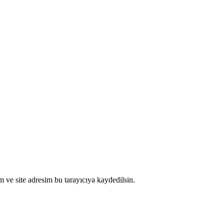
 ve site adresim bu tarayıcıya kaydedilsin.