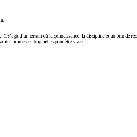
eu.
e. Il s’agit d’un terrain où la connaissance, la discipline et un brin de 
par des promesses trop belles pour être vraies.