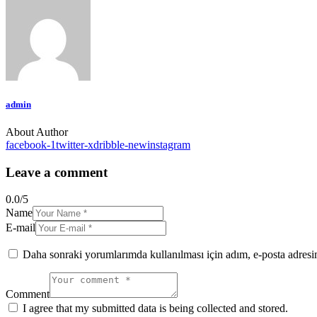
admin
About Author
facebook-1
twitter-x
dribble-new
instagram
Leave a comment
0.0
/
5
Name
E-mail
Daha sonraki yorumlarımda kullanılması için adım, e-posta adresim
Comment
I agree that my submitted data is being collected and stored.