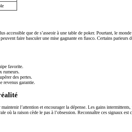
le
s accessible que de s’asseoir à une table de poker. Pourtant, le monde d
peuvent faire basculer une mise gagnante en fiasco. Certains parieurs d
ipe favorite.
ux rumeurs.
upérer des pertes.
e revenus garantie.
éalité
intenir l’attention et encourager la dépense. Les gains intermittents, p
irale où la raison cède le pas à l’obsession. Reconnaître ces signaux est