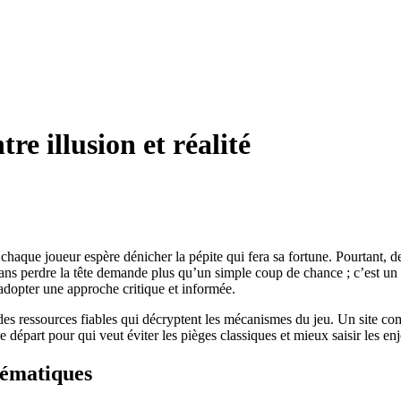
tre illusion et réalité
haque joueur espère dénicher la pépite qui fera sa fortune. Pourtant, de
s perdre la tête demande plus qu’un simple coup de chance ; c’est un a
’adopter une approche critique et informée.
er des ressources fiables qui décryptent les mécanismes du jeu. Un site 
e départ pour qui veut éviter les pièges classiques et mieux saisir les enj
hématiques