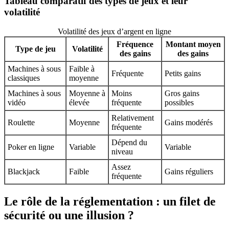
Tableau comparatif des types de jeux et leur
volatilité
Volatilité des jeux d’argent en ligne
Fréquence
Montant moyen
Type de jeu
Volatilité
des gains
des gains
Machines à sous
Faible à
Fréquente
Petits gains
classiques
moyenne
Machines à sous
Moyenne à
Moins
Gros gains
vidéo
élevée
fréquente
possibles
Relativement
Roulette
Moyenne
Gains modérés
fréquente
Dépend du
Poker en ligne
Variable
Variable
niveau
Assez
Blackjack
Faible
Gains réguliers
fréquente
Le rôle de la réglementation : un filet de
sécurité ou une illusion ?