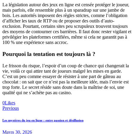
La législation autour des jeux en ligne est censée protéger le joueur,
mais parfois, elle ressemble plus à un sparadrap sur une jambe de
bois. Les autorités imposent des règles strictes, comme l’obligation
d’afficher les taux de RTP ou de proposer des outils d’auto-
exclusion. Pourtant, certains sites peu scrupuleux trouvent toujours
des moyens de contourner ces barrières. Il faut donc rester vigilant et
privilégier les plateformes certifiées, même si cela ne garantit pas à
100 % une expérience sans accroc.
Pourquoi la tentation est toujours là ?
Le frisson du risque, l’espoir d’un coup de chance qui changerait la
vie, voilà ce qui attire tant de joueurs malgré les mises en garde.
C’est un peu comme essayer de résister à une part de gâteau au
chocolat : on sait que ce n’est pas la meilleure idée, mais l’envie est
trop forte. Le secret réside sans doute dans la maîtrise de soi, une
qualité qui ne s’achète pas au casino.
0
Likes
Yazı
Previous
gezinmesi
Les mystères du jeu en ligne : entre passion et désillusion
Mayıs 30, 2026