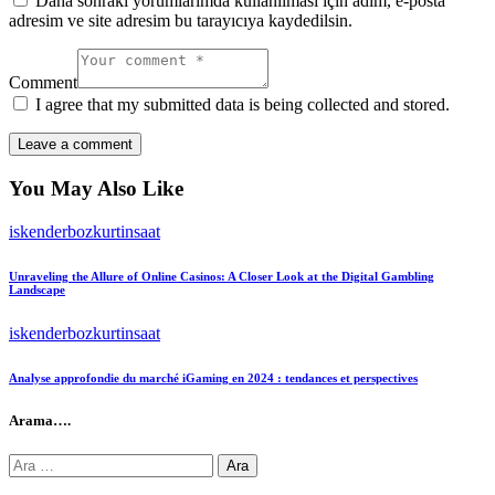
Daha sonraki yorumlarımda kullanılması için adım, e-posta
adresim ve site adresim bu tarayıcıya kaydedilsin.
Comment
I agree that my submitted data is being collected and stored.
You May Also Like
iskenderbozkurtinsaat
Unraveling the Allure of Online Casinos: A Closer Look at the Digital Gambling
Landscape
iskenderbozkurtinsaat
Analyse approfondie du marché iGaming en 2024 : tendances et perspectives
Arama….
Arama: