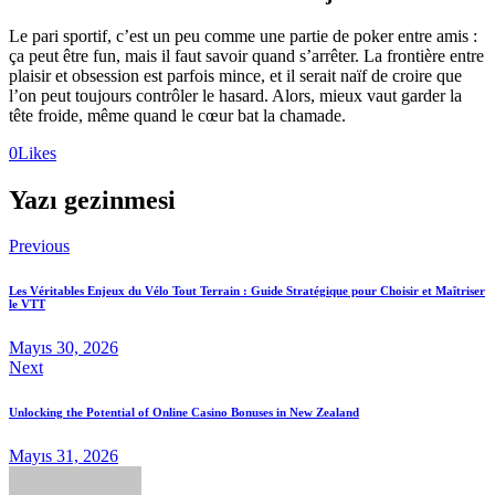
Le pari sportif, c’est un peu comme une partie de poker entre amis :
ça peut être fun, mais il faut savoir quand s’arrêter. La frontière entre
plaisir et obsession est parfois mince, et il serait naïf de croire que
l’on peut toujours contrôler le hasard. Alors, mieux vaut garder la
tête froide, même quand le cœur bat la chamade.
0
Likes
Yazı gezinmesi
Previous
Les Véritables Enjeux du Vélo Tout Terrain : Guide Stratégique pour Choisir et Maîtriser
le VTT
Mayıs 30, 2026
Next
Unlocking the Potential of Online Casino Bonuses in New Zealand
Mayıs 31, 2026