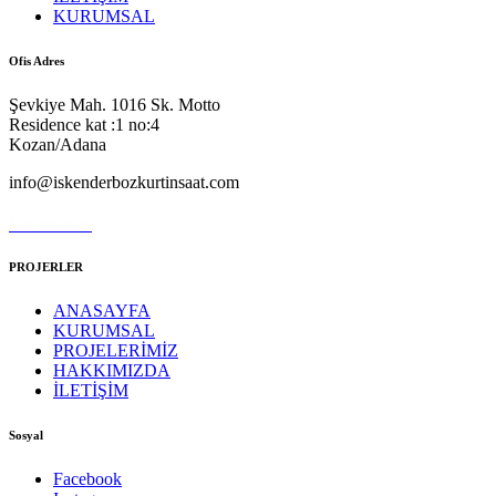
KURUMSAL
Ofis Adres
Şevkiye Mah. 1016 Sk. Motto
Residence kat :1 no:4
Kozan/Adana
info@iskenderbozkurtinsaat.com
0532 369 66 95
PROJERLER
ANASAYFA
KURUMSAL
PROJELERİMİZ
HAKKIMIZDA
İLETİŞİM
Sosyal
Facebook