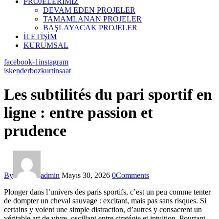
PROJELERİMİZ
DEVAM EDEN PROJELER
TAMAMLANAN PROJELER
BAŞLAYACAK PROJELER
İLETİŞİM
KURUMSAL
facebook-1
instagram
iskenderbozkurtinsaat
Les subtilités du pari sportif en
ligne : entre passion et
prudence
By
admin
Mayıs 30, 2026
0
Comments
Plonger dans l’univers des paris sportifs, c’est un peu comme tenter
de dompter un cheval sauvage : excitant, mais pas sans risques. Si
certains y voient une simple distraction, d’autres y consacrent un
véritable art de vivre, oscillant entre stratégie et intuition. Pourtant,