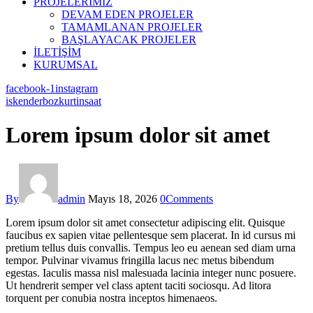
PROJELERİMİZ
DEVAM EDEN PROJELER
TAMAMLANAN PROJELER
BAŞLAYACAK PROJELER
İLETİŞİM
KURUMSAL
facebook-1
instagram
iskenderbozkurtinsaat
Lorem ipsum dolor sit amet
By
admin
Mayıs 18, 2026
0
Comments
Lorem ipsum dolor sit amet consectetur adipiscing elit. Quisque
faucibus ex sapien vitae pellentesque sem placerat. In id cursus mi
pretium tellus duis convallis. Tempus leo eu aenean sed diam urna
tempor. Pulvinar vivamus fringilla lacus nec metus bibendum
egestas. Iaculis massa nisl malesuada lacinia integer nunc posuere.
Ut hendrerit semper vel class aptent taciti sociosqu. Ad litora
torquent per conubia nostra inceptos himenaeos.