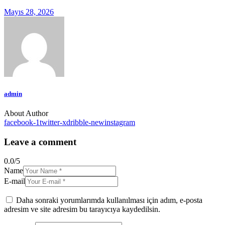
Mayıs 28, 2026
admin
About Author
facebook-1
twitter-x
dribble-new
instagram
Leave a comment
0.0
/
5
Name
E-mail
Daha sonraki yorumlarımda kullanılması için adım, e-posta
adresim ve site adresim bu tarayıcıya kaydedilsin.