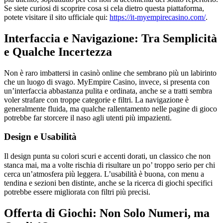
Se siete curiosi di scoprire cosa si cela dietro questa piattaforma,
potete visitare il sito ufficiale qui:
https://it-myempirecasino.com/
.
Interfaccia e Navigazione: Tra Semplicità
e Qualche Incertezza
Non è raro imbattersi in casinò online che sembrano più un labirinto
che un luogo di svago. MyEmpire Casino, invece, si presenta con
un’interfaccia abbastanza pulita e ordinata, anche se a tratti sembra
voler strafare con troppe categorie e filtri. La navigazione è
generalmente fluida, ma qualche rallentamento nelle pagine di gioco
potrebbe far storcere il naso agli utenti più impazienti.
Design e Usabilità
Il design punta su colori scuri e accenti dorati, un classico che non
stanca mai, ma a volte rischia di risultare un po’ troppo serio per chi
cerca un’atmosfera più leggera. L’usabilità è buona, con menu a
tendina e sezioni ben distinte, anche se la ricerca di giochi specifici
potrebbe essere migliorata con filtri più precisi.
Offerta di Giochi: Non Solo Numeri, ma