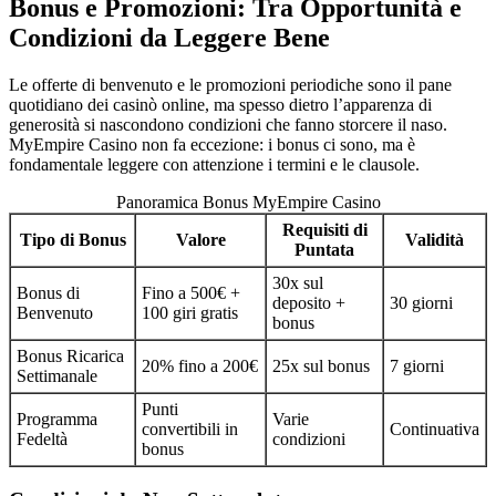
Bonus e Promozioni: Tra Opportunità e
Condizioni da Leggere Bene
Le offerte di benvenuto e le promozioni periodiche sono il pane
quotidiano dei casinò online, ma spesso dietro l’apparenza di
generosità si nascondono condizioni che fanno storcere il naso.
MyEmpire Casino non fa eccezione: i bonus ci sono, ma è
fondamentale leggere con attenzione i termini e le clausole.
Panoramica Bonus MyEmpire Casino
Requisiti di
Tipo di Bonus
Valore
Validità
Puntata
30x sul
Bonus di
Fino a 500€ +
deposito +
30 giorni
Benvenuto
100 giri gratis
bonus
Bonus Ricarica
20% fino a 200€
25x sul bonus
7 giorni
Settimanale
Punti
Programma
Varie
convertibili in
Continuativa
Fedeltà
condizioni
bonus