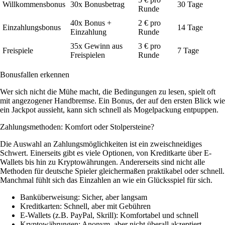
Willkommensbonus
30x Bonusbetrag
30 Tage
Runde
40x Bonus +
2 € pro
Einzahlungsbonus
14 Tage
Einzahlung
Runde
35x Gewinn aus
3 € pro
Freispiele
7 Tage
Freispielen
Runde
Bonusfallen erkennen
Wer sich nicht die Mühe macht, die Bedingungen zu lesen, spielt oft
mit angezogener Handbremse. Ein Bonus, der auf den ersten Blick wie
ein Jackpot aussieht, kann sich schnell als Mogelpackung entpuppen.
Zahlungsmethoden: Komfort oder Stolpersteine?
Die Auswahl an Zahlungsmöglichkeiten ist ein zweischneidiges
Schwert. Einerseits gibt es viele Optionen, von Kreditkarte über E-
Wallets bis hin zu Kryptowährungen. Andererseits sind nicht alle
Methoden für deutsche Spieler gleichermaßen praktikabel oder schnell.
Manchmal fühlt sich das Einzahlen an wie ein Glücksspiel für sich.
Banküberweisung: Sicher, aber langsam
Kreditkarten: Schnell, aber mit Gebühren
E-Wallets (z.B. PayPal, Skrill): Komfortabel und schnell
Kryptowährungen: Anonym, aber nicht überall akzeptiert