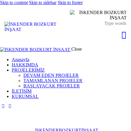
Skip to content
Skip to sidebar
Skip to footer
Close
Anasayfa
HAKKIMDA
PROJELERİMİZ
DEVAM EDEN PROJELER
TAMAMLANAN PROJELER
BAŞLAYACAK PROJELER
İLETİŞİM
KURUMSAL
ISKENDERBOZKURTINSAAT