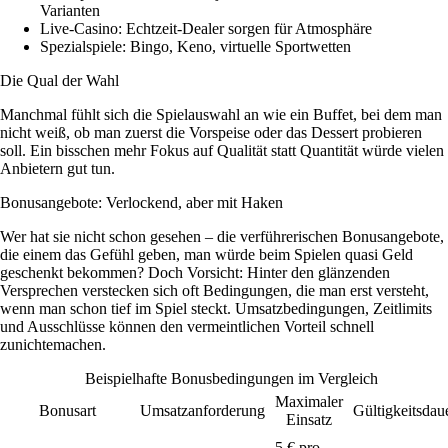
Varianten
Live-Casino: Echtzeit-Dealer sorgen für Atmosphäre
Spezialspiele: Bingo, Keno, virtuelle Sportwetten
Die Qual der Wahl
Manchmal fühlt sich die Spielauswahl an wie ein Buffet, bei dem man
nicht weiß, ob man zuerst die Vorspeise oder das Dessert probieren
soll. Ein bisschen mehr Fokus auf Qualität statt Quantität würde vielen
Anbietern gut tun.
Bonusangebote: Verlockend, aber mit Haken
Wer hat sie nicht schon gesehen – die verführerischen Bonusangebote,
die einem das Gefühl geben, man würde beim Spielen quasi Geld
geschenkt bekommen? Doch Vorsicht: Hinter den glänzenden
Versprechen verstecken sich oft Bedingungen, die man erst versteht,
wenn man schon tief im Spiel steckt. Umsatzbedingungen, Zeitlimits
und Ausschlüsse können den vermeintlichen Vorteil schnell
zunichtemachen.
Beispielhafte Bonusbedingungen im Vergleich
Maximaler
Bonusart
Umsatzanforderung
Gültigkeitsdau
Einsatz
5 € pro