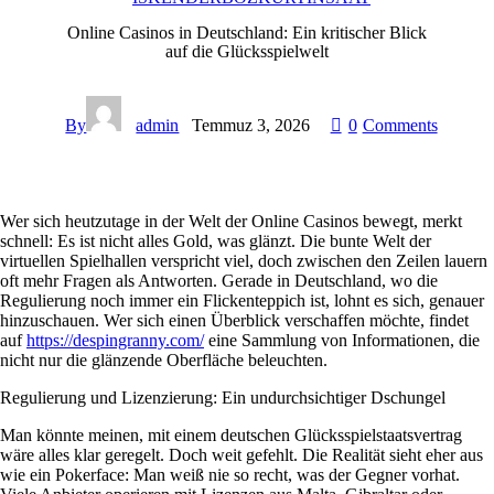
Online Casinos in Deutschland: Ein kritischer Blick
auf die Glücksspielwelt
By
admin
Temmuz 3, 2026
0
Comments
Wer sich heutzutage in der Welt der Online Casinos bewegt, merkt
schnell: Es ist nicht alles Gold, was glänzt. Die bunte Welt der
virtuellen Spielhallen verspricht viel, doch zwischen den Zeilen lauern
oft mehr Fragen als Antworten. Gerade in Deutschland, wo die
Regulierung noch immer ein Flickenteppich ist, lohnt es sich, genauer
hinzuschauen. Wer sich einen Überblick verschaffen möchte, findet
auf
https://despingranny.com/
eine Sammlung von Informationen, die
nicht nur die glänzende Oberfläche beleuchten.
Regulierung und Lizenzierung: Ein undurchsichtiger Dschungel
Man könnte meinen, mit einem deutschen Glücksspielstaatsvertrag
wäre alles klar geregelt. Doch weit gefehlt. Die Realität sieht eher aus
wie ein Pokerface: Man weiß nie so recht, was der Gegner vorhat.