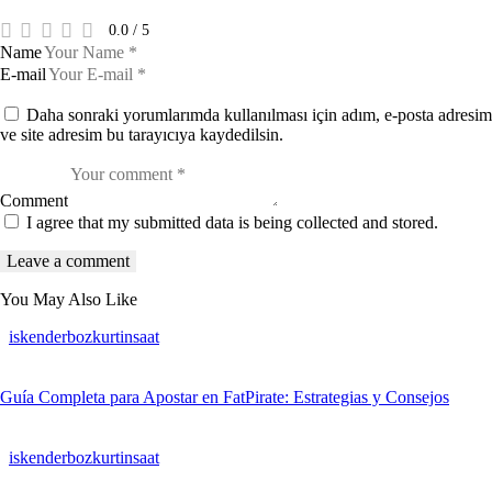
0.0
/
5
Name
E-mail
Daha sonraki yorumlarımda kullanılması için adım, e-posta adresim
ve site adresim bu tarayıcıya kaydedilsin.
Comment
I agree that my submitted data is being collected and stored.
You May Also Like
iskenderbozkurtinsaat
Guía Completa para Apostar en FatPirate: Estrategias y Consejos
iskenderbozkurtinsaat