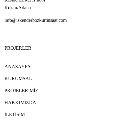
Kozan/Adana
info@iskenderbozkurtinsaat.com
0532 369 66 95
PROJERLER
ANASAYFA
KURUMSAL
PROJELERİMİZ
HAKKIMIZDA
İLETİŞİM