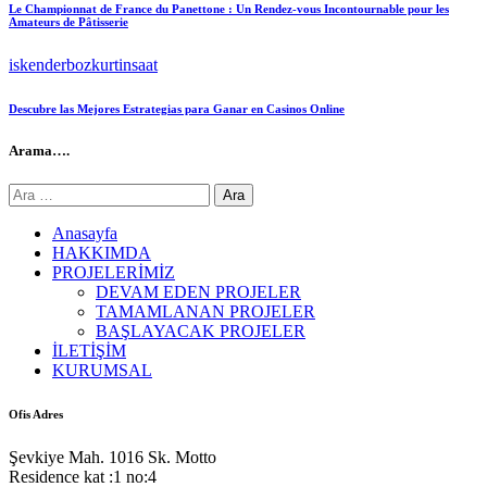
Le Championnat de France du Panettone : Un Rendez-vous Incontournable pour les
Amateurs de Pâtisserie
iskenderbozkurtinsaat
Descubre las Mejores Estrategias para Ganar en Casinos Online
Arama….
Arama:
Anasayfa
HAKKIMDA
PROJELERİMİZ
DEVAM EDEN PROJELER
TAMAMLANAN PROJELER
BAŞLAYACAK PROJELER
İLETİŞİM
KURUMSAL
Ofis Adres
Şevkiye Mah. 1016 Sk. Motto
Residence kat :1 no:4