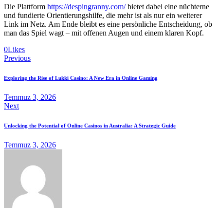
Die Plattform
https://despingranny.com/
bietet dabei eine nüchterne
und fundierte Orientierungshilfe, die mehr ist als nur ein weiterer
Link im Netz. Am Ende bleibt es eine persönliche Entscheidung, ob
man das Spiel wagt – mit offenen Augen und einem klaren Kopf.
0
Likes
Yazı
Previous
gezinmesi
Exploring the Rise of Lukki Casino: A New Era in Online Gaming
Temmuz 3, 2026
Next
Unlocking the Potential of Online Casinos in Australia: A Strategic Guide
Temmuz 3, 2026