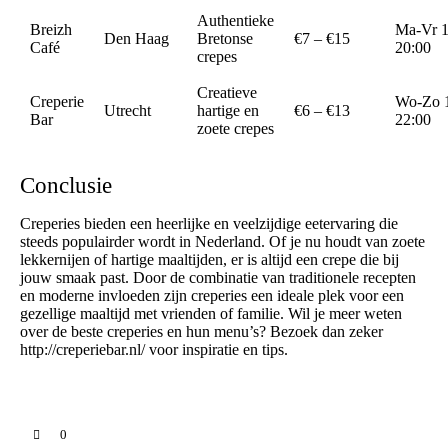
Authentieke
Breizh
Ma-Vr 1
Den Haag
Bretonse
€7 – €15
Café
20:00
crepes
Creatieve
Creperie
Wo-Zo 1
Utrecht
hartige en
€6 – €13
Bar
22:00
zoete crepes
Conclusie
Creperies bieden een heerlijke en veelzijdige eetervaring die
steeds populairder wordt in Nederland. Of je nu houdt van zoete
lekkernijen of hartige maaltijden, er is altijd een crepe die bij
jouw smaak past. Door de combinatie van traditionele recepten
en moderne invloeden zijn creperies een ideale plek voor een
gezellige maaltijd met vrienden of familie. Wil je meer weten
over de beste creperies en hun menu’s? Bezoek dan zeker
http://creperiebar.nl/
voor inspiratie en tips.
0