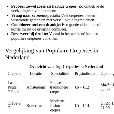
Probeer zowel zoete als hartige crepes:
Zo ontdek je de
veelzijdigheid van het menu.
Vraag naar seizoensspecials:
Veel creperies bieden
wisselende gerechten met verse, lokale ingrediënten.
Combineer met een drankje:
Een goede cider, thee of
koffie maakt de ervaring compleet.
Reserveer bij drukte:
Vooral in het weekend kunnen
populaire creperies vol zitten.
Vergelijking van Populaire Creperies in
Nederland
Overzicht van Top Creperies in Nederland
Creperie
Locatie
Specialiteit
Prijsindicatie
Opening
La
Franse
Ma-Za 1
Petite
Amsterdam
traditionele
€6 – €12
22:00
Crêperie
crepes
Moderne
Crêpe &
Di-Zo 1
Rotterdam
fusion
€5 – €14
Co
21:00
crepes