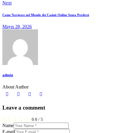
Next
Come Navigare nel Mondo dei Casinò Online Senza Perdersi
Mayıs 28, 2026
admin
About Author
Leave a comment
0.0
/
5
Name
E-mail