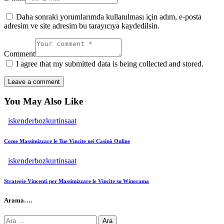
Daha sonraki yorumlarımda kullanılması için adım, e-posta
adresim ve site adresim bu tarayıcıya kaydedilsin.
Comment
I agree that my submitted data is being collected and stored.
You May Also Like
iskenderbozkurtinsaat
Come Massimizzare le Tue Vincite nei Casinò Online
iskenderbozkurtinsaat
Strategie Vincenti per Massimizzare le Vincite su Winorama
Arama….