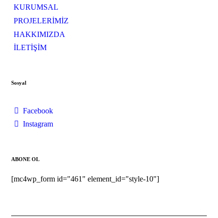
KURUMSAL
PROJELERİMİZ
HAKKIMIZDA
İLETİŞİM
Sosyal
Facebook
Instagram
ABONE OL
[mc4wp_form id="461" element_id="style-10"]