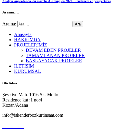
Analyse approfondie du marché iGaming en 2024 : tendances et perspectives
Arama….
Arama:
Anasayfa
HAKKIMDA
PROJELERİMİZ
DEVAM EDEN PROJELER
TAMAMLANAN PROJELER
BAŞLAYACAK PROJELER
İLETİŞİM
KURUMSAL
Ofis Adres
Şevkiye Mah. 1016 Sk. Motto
Residence kat :1 no:4
Kozan/Adana
info@iskenderbozkurtinsaat.com
0532 369 66 95