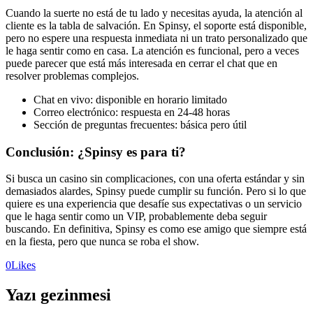
Cuando la suerte no está de tu lado y necesitas ayuda, la atención al
cliente es la tabla de salvación. En Spinsy, el soporte está disponible,
pero no espere una respuesta inmediata ni un trato personalizado que
le haga sentir como en casa. La atención es funcional, pero a veces
puede parecer que está más interesada en cerrar el chat que en
resolver problemas complejos.
Chat en vivo: disponible en horario limitado
Correo electrónico: respuesta en 24-48 horas
Sección de preguntas frecuentes: básica pero útil
Conclusión: ¿Spinsy es para ti?
Si busca un casino sin complicaciones, con una oferta estándar y sin
demasiados alardes, Spinsy puede cumplir su función. Pero si lo que
quiere es una experiencia que desafíe sus expectativas o un servicio
que le haga sentir como un VIP, probablemente deba seguir
buscando. En definitiva, Spinsy es como ese amigo que siempre está
en la fiesta, pero que nunca se roba el show.
0
Likes
Yazı gezinmesi