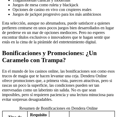
Tragamonedas clásicas y modernas
Juegos de mesa como ruleta y blackjack
Opciones de casino en vivo con crupieres reales
Juegos de jackpot progresivo para los más ambiciosos
Esta selección, aunque no abrumadora, puede satisfacer a quienes
prefieren centrarse en unos pocos juegos bien desarrollados en lugar
de perderse en un mar de opciones mediocres. Pero no esperes
encontrar títulos exclusivos o innovadores que te hagan sentir que
estás en la cima de la pirámide del entretenimiento digital.
Bonificaciones y Promociones: ¿Un
Caramelo con Trampa?
En el mundo de los casinos online, las bonificaciones son como esos
trucos de magia que te hacen levantar una ceja. Dendera Online
ofrece promociones que, a primera vista, parecen atractivas, pero si
rascas un poco la superficie, las condiciones pueden ser tan
enrevesadas como un laberinto sin salida. No es que sean
imposibles, pero sí requieren paciencia y una lectura minuciosa para
evitar sorpresas desagradables.
Resumen de Bonificaciones en Dendera Online
Requisito