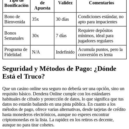
Tipo de
de
Validez
Comentarios
Bonificación
Apuesta
Bono de
Condiciones estándar, no
35x
30 días
Bienvenida
apto para impacientes
Requiere depósitos
Bonos
30x
7 días
mínimos, ideal para
Semanales
jugadores regulares
Programa de
Acumula puntos, pero la
N/A
Indefinido
Fidelidad
conversión es lenta
Seguridad y Métodos de Pago: ¿Dónde
Está el Truco?
Que un casino online sea seguro no debería ser una opción, sino un
requisito básico. Dendera Online cumple con los estándares
habituales de cifrado y protección de datos, lo que significa que tus
datos no estarán bailando en una pista pública. En cuanto a los
métodos de pago, ofrece varias alternativas, desde tarjetas de crédito
hasta monederos electrónicos, aunque no esperes encontrar
criptomonedas en la lista. La rapidez en los retiros es decente,
aunque no para tirar cohetes.