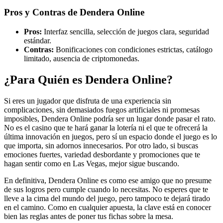
Pros y Contras de Dendera Online
Pros:
Interfaz sencilla, selección de juegos clara, seguridad
estándar.
Contras:
Bonificaciones con condiciones estrictas, catálogo
limitado, ausencia de criptomonedas.
¿Para Quién es Dendera Online?
Si eres un jugador que disfruta de una experiencia sin
complicaciones, sin demasiados fuegos artificiales ni promesas
imposibles, Dendera Online podría ser un lugar donde pasar el rato.
No es el casino que te hará ganar la lotería ni el que te ofrecerá la
última innovación en juegos, pero sí un espacio donde el juego es lo
que importa, sin adornos innecesarios. Por otro lado, si buscas
emociones fuertes, variedad desbordante y promociones que te
hagan sentir como en Las Vegas, mejor sigue buscando.
En definitiva, Dendera Online es como ese amigo que no presume
de sus logros pero cumple cuando lo necesitas. No esperes que te
lleve a la cima del mundo del juego, pero tampoco te dejará tirado
en el camino. Como en cualquier apuesta, la clave está en conocer
bien las reglas antes de poner tus fichas sobre la mesa.