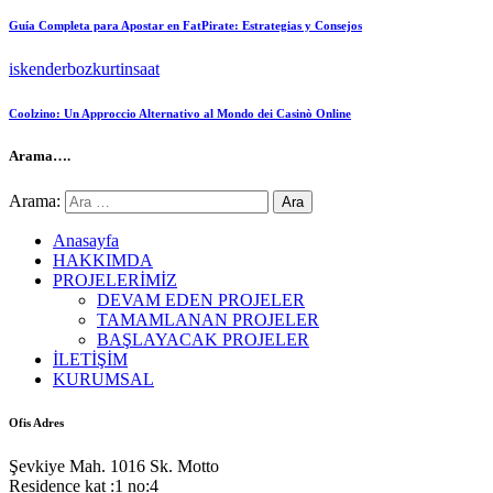
Guía Completa para Apostar en FatPirate: Estrategias y Consejos
iskenderbozkurtinsaat
Coolzino: Un Approccio Alternativo al Mondo dei Casinò Online
Arama….
Arama:
Anasayfa
HAKKIMDA
PROJELERİMİZ
DEVAM EDEN PROJELER
TAMAMLANAN PROJELER
BAŞLAYACAK PROJELER
İLETİŞİM
KURUMSAL
Ofis Adres
Şevkiye Mah. 1016 Sk. Motto
Residence kat :1 no:4