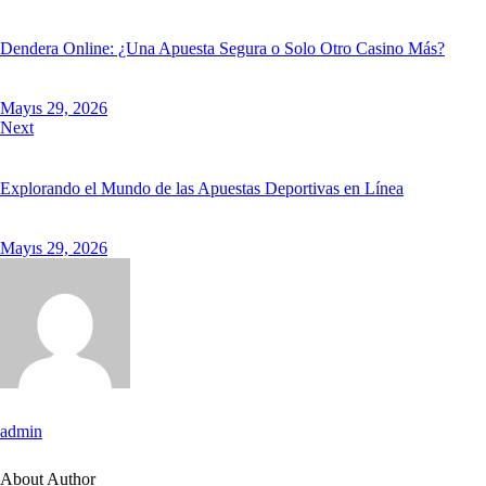
Dendera Online: ¿Una Apuesta Segura o Solo Otro Casino Más?
Mayıs 29, 2026
Next
Explorando el Mundo de las Apuestas Deportivas en Línea
Mayıs 29, 2026
admin
About Author