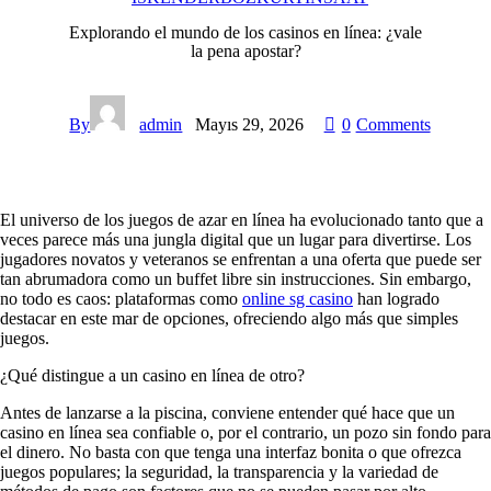
Explorando el mundo de los casinos en línea: ¿vale
la pena apostar?
By
admin
Mayıs 29, 2026
0
Comments
El universo de los juegos de azar en línea ha evolucionado tanto que a
veces parece más una jungla digital que un lugar para divertirse. Los
jugadores novatos y veteranos se enfrentan a una oferta que puede ser
tan abrumadora como un buffet libre sin instrucciones. Sin embargo,
no todo es caos: plataformas como
online sg casino
han logrado
destacar en este mar de opciones, ofreciendo algo más que simples
juegos.
¿Qué distingue a un casino en línea de otro?
Antes de lanzarse a la piscina, conviene entender qué hace que un
casino en línea sea confiable o, por el contrario, un pozo sin fondo para
el dinero. No basta con que tenga una interfaz bonita o que ofrezca
juegos populares; la seguridad, la transparencia y la variedad de