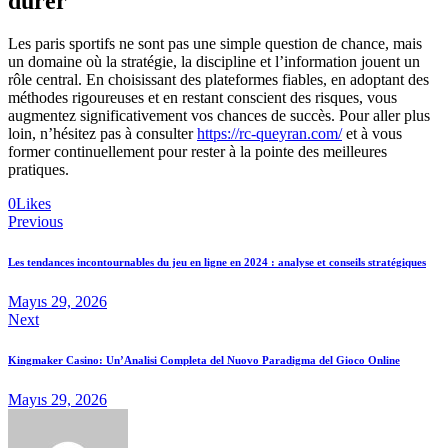
durer
Les paris sportifs ne sont pas une simple question de chance, mais
un domaine où la stratégie, la discipline et l’information jouent un
rôle central. En choisissant des plateformes fiables, en adoptant des
méthodes rigoureuses et en restant conscient des risques, vous
augmentez significativement vos chances de succès. Pour aller plus
loin, n’hésitez pas à consulter
https://rc-queyran.com/
et à vous
former continuellement pour rester à la pointe des meilleures
pratiques.
0
Likes
Yazı
Previous
gezinmesi
Les tendances incontournables du jeu en ligne en 2024 : analyse et conseils stratégiques
Mayıs 29, 2026
Next
Kingmaker Casino: Un’Analisi Completa del Nuovo Paradigma del Gioco Online
Mayıs 29, 2026