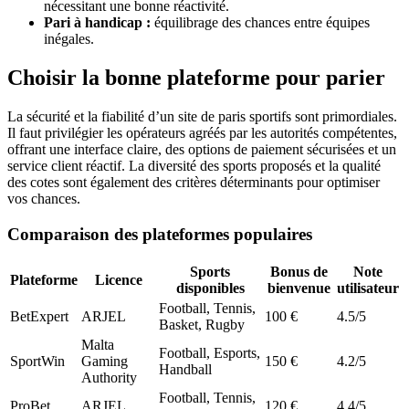
nécessitant une bonne réactivité.
Pari à handicap :
équilibrage des chances entre équipes
inégales.
Choisir la bonne plateforme pour parier
La sécurité et la fiabilité d’un site de paris sportifs sont primordiales.
Il faut privilégier les opérateurs agréés par les autorités compétentes,
offrant une interface claire, des options de paiement sécurisées et un
service client réactif. La diversité des sports proposés et la qualité
des cotes sont également des critères déterminants pour optimiser
vos chances.
Comparaison des plateformes populaires
Sports
Bonus de
Note
Plateforme
Licence
disponibles
bienvenue
utilisateur
Football, Tennis,
BetExpert
ARJEL
100 €
4.5/5
Basket, Rugby
Malta
Football, Esports,
SportWin
Gaming
150 €
4.2/5
Handball
Authority
Football, Tennis,
ProBet
ARJEL
120 €
4.4/5