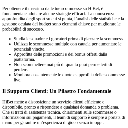
Per ottenere il massimo dalle tue scommesse su HiBet, è
fondamentale adottare alcune strategie efficaci. La conoscenza
approfondita degli sport su cui si punta, l’analisi delle statistiche e la
gestione oculata del budget sono elementi chiave per migliorare le
probabilità di successo.
Studia le squadre e i giocatori prima di piazzare la scommessa.
Utilizza le scommesse multiple con cautela per aumentare le
potenziali vincite.
Approfitta delle promozioni e dei bonus offerti dalla
piattaforma.
Non scommettere mai più di quanto puoi permetterti di
perdere.
Monitora costantemente le quote e approfitta delle scommesse
live.
Il Supporto Clienti: Un Pilastro Fondamentale
HiBet mette a disposizione un servizio clienti efficiente e
disponibile, pronto a rispondere a qualsiasi domanda o problema.
Che si tratti di assistenza tecnica, chiarimenti sulle scommesse o
informazioni sui pagamenti, il team di supporto è sempre a portata di
mano per garantire un’esperienza di gioco senza intoppi.