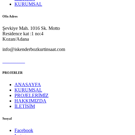
KURUMSAL
Ofis Adres
Şevkiye Mah. 1016 Sk. Motto
Residence kat :1 no:4
Kozan/Adana
info@iskenderbozkurtinsaat.com
0532 369 66 95
PROJERLER
ANASAYFA
KURUMSAL
PROJELERİMİZ
HAKKIMIZDA
İLETİŞİM
Sosyal
Facebook